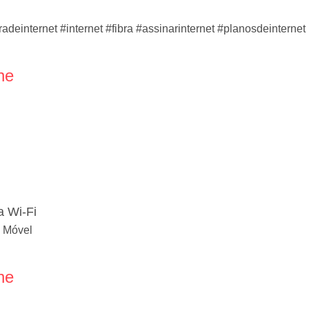
adeinternet #internet #fibra #assinarinternet #planosdeinternet
ne
a Wi-Fi
a Móvel
ne