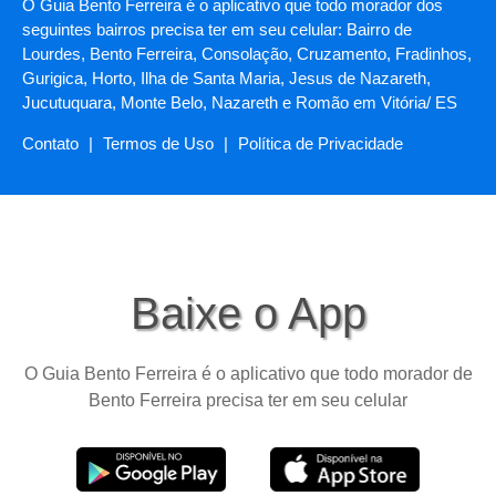
O Guia Bento Ferreira é o aplicativo que todo morador dos
seguintes bairros precisa ter em seu celular: Bairro de
Lourdes, Bento Ferreira, Consolação, Cruzamento, Fradinhos,
Gurigica, Horto, Ilha de Santa Maria, Jesus de Nazareth,
Jucutuquara, Monte Belo, Nazareth e Romão em Vitória/ ES
Contato
|
Termos de Uso
|
Política de Privacidade
Baixe o App
O Guia Bento Ferreira é o aplicativo que todo morador de
Bento Ferreira precisa ter em seu celular