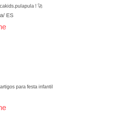
akids.pulapula ! 🚀
ia/ ES
ne
tigos para festa infantil
ne