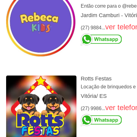
Então corre para o @rebec
Jardim Camburi - Vitór
ver telefo
(27) 9884...
Rotts Festas
Locação de brinquedos e ar
Vitória/ ES
ver telefo
(27) 9986...