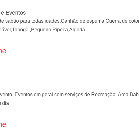
 e Eventos
de sabão para todas idades,Canhão de espuma,Guerra de coto
nflável,Tobogã ,Pequeno,Pipoca,Algodã
ne
vento. Eventos em geral com serviços de Recreação, Área Baby
u dia
ne